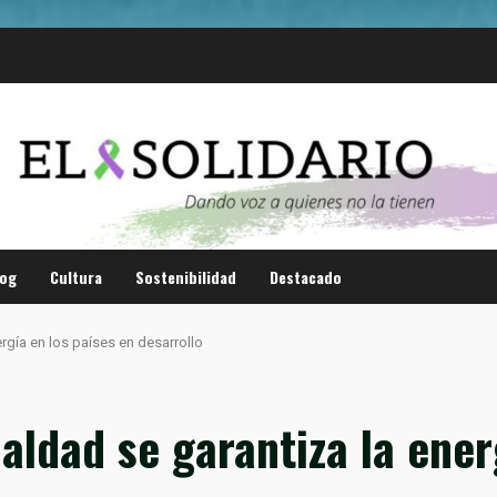
log
Cultura
Sostenibilidad
Destacado
rgía en los países en desarrollo
ualdad se garantiza la ener