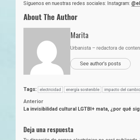
Síguenos en nuestras redes sociales: Instagram:
@el
About The Author
Marita
Urbanista – redactora de conte
See author's posts
Tags:
electricidad
energía sostenible
impacto del cambio
Post
Anterior
La invisibilidad cultural LGTBI+ mata, ¿por qué s
navigation
Deja una respuesta