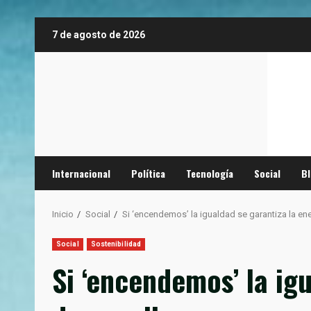
Saltar
7 de agosto de 2026
al
contenido
Internacional
Política
Tecnología
Social
B
Inicio
Social
Si ‘encendemos’ la igualdad se garantiza la ene
Social
Sostenibilidad
Si ‘encendemos’ la ig