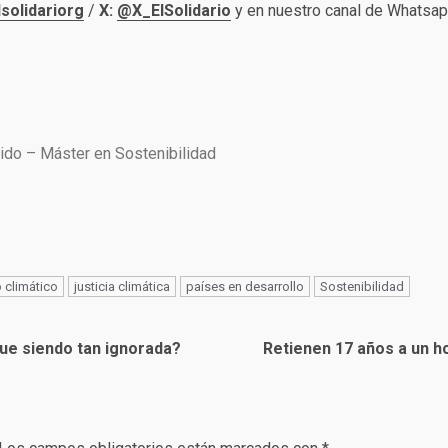
solidariorg
/
X:
@X_ElSolidario
y en nuestro canal de Whatsa
nido – Máster en Sostenibilidad
 climático
justicia climática
países en desarrollo
Sostenibilidad
igue siendo tan ignorada?
Retienen 17 años a un h