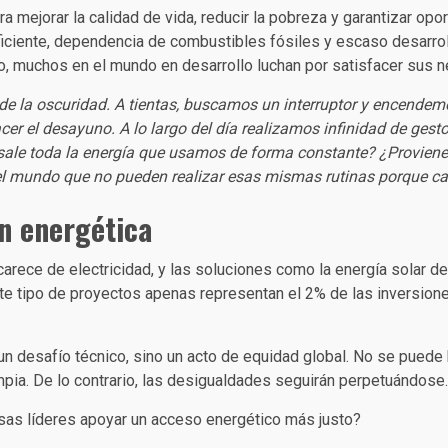
ra mejorar la calidad de vida, reducir la pobreza y garantizar opo
uficiente, dependencia de combustibles fósiles y escaso desarrol
ro, muchos en el mundo en desarrollo luchan por satisfacer sus 
de la oscuridad. A tientas, buscamos un interruptor y encende
hacer el desayuno. A lo largo del día realizamos infinidad de ge
ale toda la energía que usamos de forma constante? ¿Proviene
el mundo que no pueden realizar esas mismas rutinas porque ca
ón energética
arece de electricidad, y las soluciones como la energía solar d
te tipo de proyectos apenas representan el 2% de las inversion
 un desafío técnico, sino un acto de equidad global. No se puede 
pia. De lo contrario, las desigualdades seguirán perpetuándose.
as líderes apoyar un acceso energético más justo?