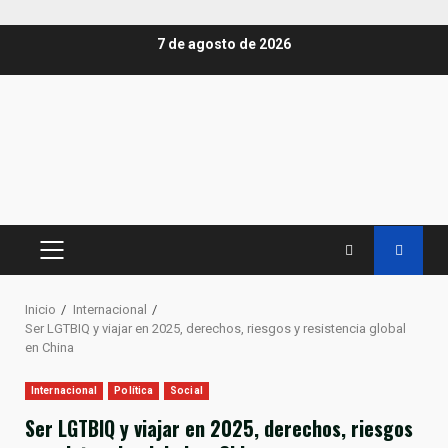
Saltar
7 de agosto de 2026
al
contenido
MENÚ
PRINCIPAL
Inicio
Internacional
Ser LGTBIQ y viajar en 2025, derechos, riesgos y resistencia global
en China
Internacional
Política
Social
Ser LGTBIQ y viajar en 2025, derechos, riesgos