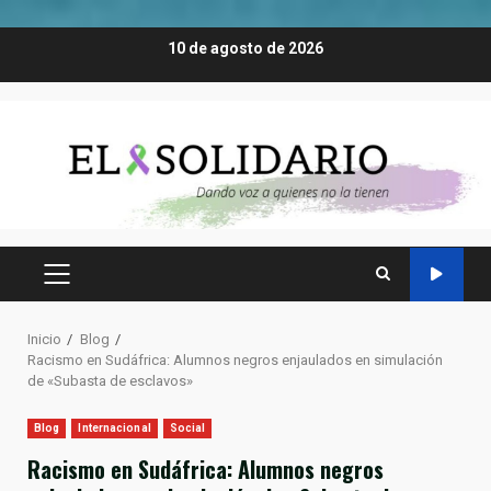
Saltar
10 de agosto de 2026
al
contenido
MENÚ
PRINCIPAL
Inicio
Blog
Racismo en Sudáfrica: Alumnos negros enjaulados en simulación
de «Subasta de esclavos»
Blog
Internacional
Social
Racismo en Sudáfrica: Alumnos negros