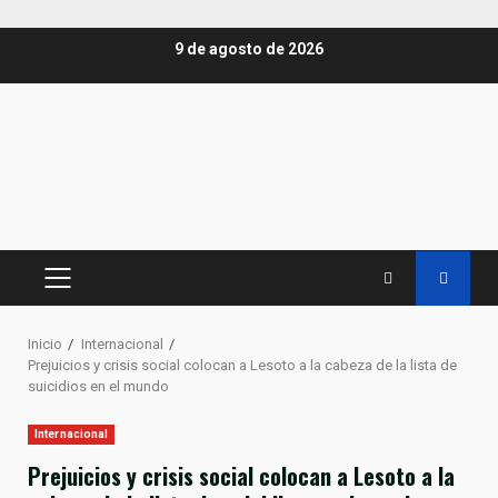
Saltar
9 de agosto de 2026
al
contenido
MENÚ
PRINCIPAL
Inicio
Internacional
Prejuicios y crisis social colocan a Lesoto a la cabeza de la lista de
suicidios en el mundo
Internacional
Prejuicios y crisis social colocan a Lesoto a la