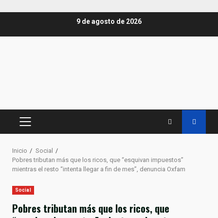
Saltar
9 de agosto de 2026
al
contenido
MENÚ
PRINCIPAL
Inicio
Social
Pobres tributan más que los ricos, que “esquivan impuestos”
mientras el resto “intenta llegar a fin de mes”, denuncia Oxfam
Social
Pobres tributan más que los ricos, que