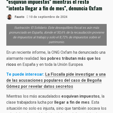
“esquivan impuestos” mientras el resto
“intenta llegar a fin de mes”, denuncia Oxfam
Fausto
10 de septiembre de 2024
Ilustración: El Solidario. Este desequilibrio fiscal es aún más
pronunciado en España, donde el 50,6% de la recaudación proviene
de impuestos al trabajo y solo el 8,72% de impuestos sobre el
patrimonio.
En un reciente informe, la ONG Oxfam ha denunciado una
alarmante realidad:
los pobres tributan más que los
ricos
en España y en toda la Unión Europea.
Te puede interesar:
La Fiscalía pide investigar a una
de las acusaciones populares del caso de Begoña
Gómez por revelar datos secretos
Mientras los más acaudalados
esquivan impuestos
, la
clase trabajadora lucha por
llegar a fin de mes
. Esta
situación no solo es injusta, sino que también socava los