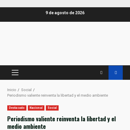
Saltar
9 de agosto de 2026
al
contenido
MENÚ
PRINCIPAL
Inicio
Social
Periodismo valiente reinventa la libertad y el medio ambiente
Destacado
Nacional
Social
Periodismo valiente reinventa la libertad y el
medio ambiente