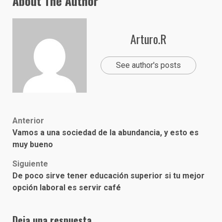
About The Author
Arturo.R
See author's posts
Post
Anterior
Vamos a una sociedad de la abundancia, y esto es
navigation
muy bueno
Siguiente
De poco sirve tener educación superior si tu mejor
opción laboral es servir café
Deja una respuesta