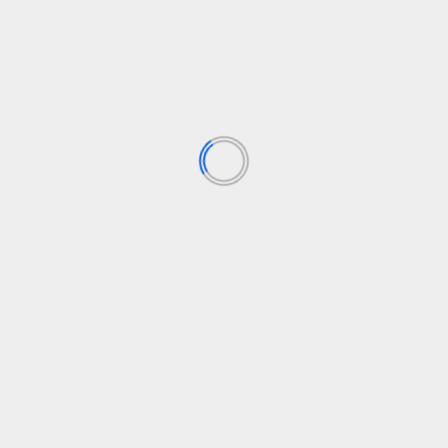
n sana entre niños de
Los campos obligatorios están marcados con
*