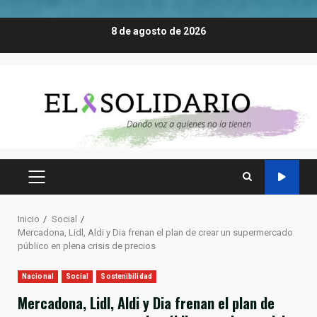
Saltar
8 de agosto de 2026
al
contenido
MENÚ
PRINCIPAL
Inicio
Social
Mercadona, Lidl, Aldi y Dia frenan el plan de crear un supermercado
público en plena crisis de precios
Nacional
Social
Sostenibilidad
Mercadona, Lidl, Aldi y Dia frenan el plan de