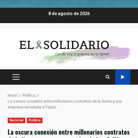
Saltar
8 de agosto de 2026
al
contenido
MENÚ
PRINCIPAL
Inicio
Política
La oscura conexión entre millonarios contratos de la Xunta y una
empresa vinculada a Feijóo
Nacional
Política
La oscura conexión entre millonarios contratos