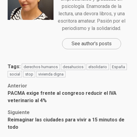
psicología. Enamorada de la
lectura, una devora libros, y una
escritora amateur. Pasión por el
periodismo y la solidaridad.
See author's posts
Tags:
derechos humanos
desahucios
elsolidario
España
social
stop
vivienda digna
Post
Anterior
PACMA exige frente al congreso reducir el IVA
navigation
veterinario al 4%
Siguiente
Reimaginar las ciudades para vivir a 15 minutos de
todo