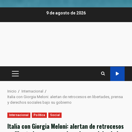
Saltar
9 de agosto de 2026
al
contenido
MENÚ
PRINCIPAL
Inicio
Internacional
Italia con Giorgia Meloni: alertan de retrocesos en libertades, prensa
y derechos sociales bajo su gobierno
Internacional
Política
Social
Italia con Giorgia Meloni: alertan de retrocesos