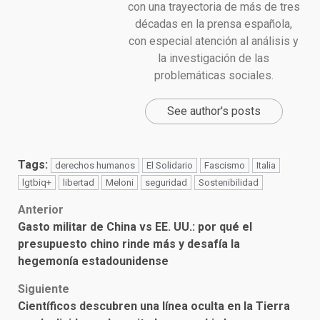
con una trayectoria de más de tres
décadas en la prensa española,
con especial atención al análisis y
la investigación de las
problemáticas sociales.
See author's posts
Tags:
derechos humanos
El Solidario
Fascismo
Italia
lgtbiq+
libertad
Meloni
seguridad
Sostenibilidad
Post
Anterior
Gasto militar de China vs EE. UU.: por qué el
navigation
presupuesto chino rinde más y desafía la
hegemonía estadounidense
Siguiente
Científicos descubren una línea oculta en la Tierra