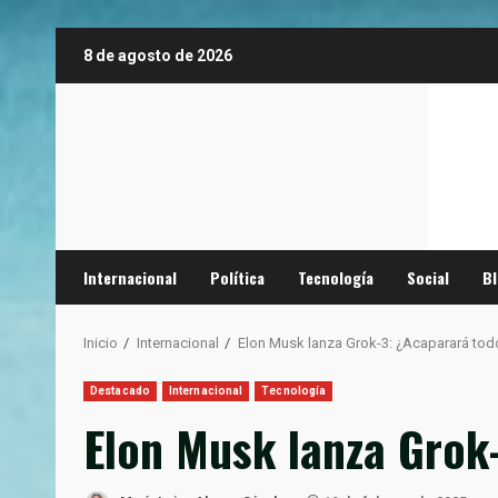
Saltar
8 de agosto de 2026
al
contenido
Internacional
Política
Tecnología
Social
B
Inicio
Internacional
Elon Musk lanza Grok-3: ¿Acaparará tod
Destacado
Internacional
Tecnología
Elon Musk lanza Grok