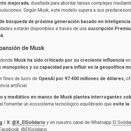
nto mejorada
, diseñada para abordar tareas complejas median
ar soluciones. Según Musk, este modelo supera a sus predecesor
e búsqueda de próxima generación basado en inteligencia ar
lidades estarán disponibles a través de una
suscripción Premiu
ok
.
xpansión de Musk
o donde
Musk ha sido criticado por su creciente influencia
en 
 monopolios y su capacidad para influir en la geopolítica m
n fines de lucro de
OpenAI por 97.400 millones de dólares,
of
ncia artificial.
o y mediático en manos de Musk plantea interrogantes sobr
ial fomentar un ecosistema tecnológico equilibrado que
evite la
g
/
X:
@X_ElSolidario
y en nuestro canal de Whatsapp
El Solida
 Facebook:
@ElSolidario