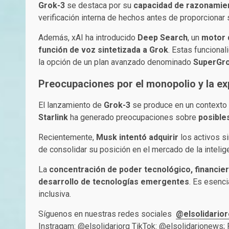
Grok-3
se destaca por su
capacidad de razonamie
verificación interna de hechos antes de proporcion
Además, xAI ha introducido
Deep Search
, un
motor d
función de voz sintetizada a Grok
. Estas funciona
la opción de un plan avanzado denominado
SuperGr
Preocupaciones por el monopolio y la e
El lanzamiento de
Grok-3
se produce en un context
Starlink
ha generado preocupaciones sobre
posibles
Recientemente,
Musk intentó adquirir
los activos si
de consolidar su posición en el mercado de la intelige
La
concentración de poder tecnológico, financier
desarrollo de tecnologías emergentes
. Es esenc
inclusiva.
Síguenos en nuestras redes sociales
@elsolidarior
Instragam:
@elsolidariorg
TikTok:
@elsolidarionews
;