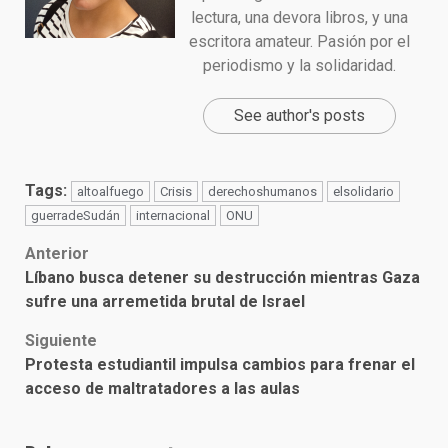
lectura, una devora libros, y una
escritora amateur. Pasión por el
periodismo y la solidaridad.
See author's posts
Tags:
altoalfuego
Crisis
derechoshumanos
elsolidario
guerradeSudán
internacional
ONU
Post
Anterior
Líbano busca detener su destrucción mientras Gaza
navigation
sufre una arremetida brutal de Israel
Siguiente
Protesta estudiantil impulsa cambios para frenar el
acceso de maltratadores a las aulas