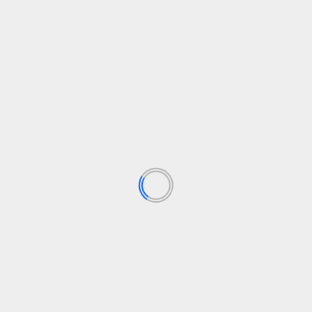
dor
El Solidario
elsolidario
Juicio
Migración
Persona migrante
Po
ilmillonario, no. Además,
ONGs
Los campos obligatorios están marcados con
*