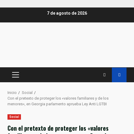
Saltar
7 de agosto de 2026
al
contenido
MENÚ
PRINCIPAL
Inicio
Social
Con el pretexto de proteger los «valores familiares y de los
menores», en Georgia parlamento aprueba Ley Anti LGTBI
Social
Con el pretexto de proteger los «valores