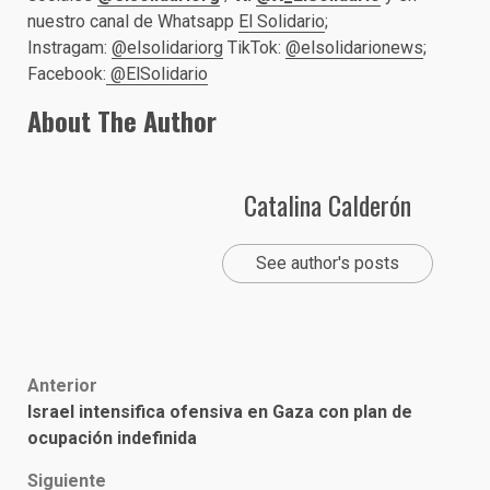
nuestro canal de Whatsapp
El Solidario
;
Instragam:
@elsolidariorg
TikTok:
@elsolidarionews
;
Facebook:
@ElSolidario
About The Author
Catalina Calderón
See author's posts
Post
Anterior
Israel intensifica ofensiva en Gaza con plan de
navigation
ocupación indefinida
Siguiente