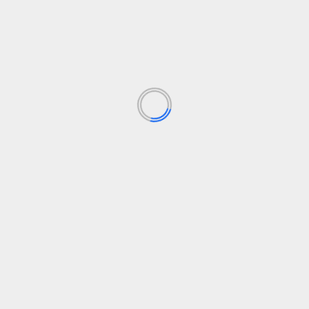
dónde llega el fascismo y la
Más de 250 millones de niñ
Los campos obligatorios están marcados con
*