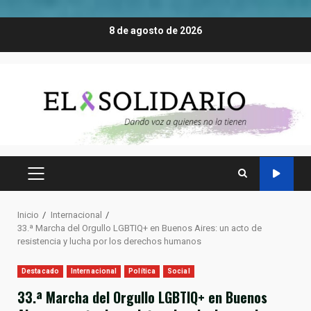
Saltar
8 de agosto de 2026
al
contenido
MENÚ
PRINCIPAL
Inicio
Internacional
33.ª Marcha del Orgullo LGBTIQ+ en Buenos Aires: un acto de
resistencia y lucha por los derechos humanos
Destacado
Internacional
Política
Social
33.ª Marcha del Orgullo LGBTIQ+ en Buenos