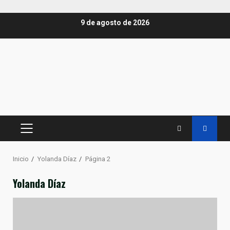
Saltar
9 de agosto de 2026
al
contenido
MENÚ
PRINCIPAL
Inicio
Yolanda Díaz
Página 2
Yolanda Díaz