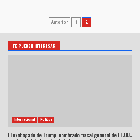
Paginación
Anterior
1
2
de
entradas
TE PUEDEN INTERESAR
Internacional
Política
El exabogado de Trump, nombrado fiscal general de EE.UU.,