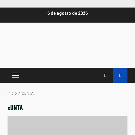
Saltar
6 de agosto de 2026
al
contenido
MENÚ
PRINCIPAL
Inicio
xUNTA
xUNTA