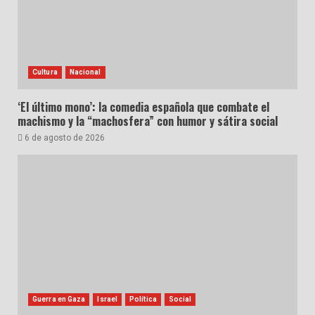
Cultura
Nacional
‘El último mono’: la comedia española que combate el
machismo y la “machosfera” con humor y sátira social
6 de agosto de 2026
Guerra en Gaza
Israel
Política
Social