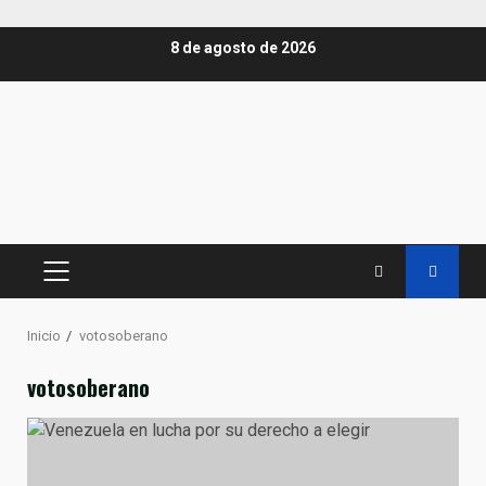
Saltar
8 de agosto de 2026
al
contenido
MENÚ
PRINCIPAL
Inicio
votosoberano
votosoberano