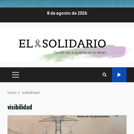
Saltar
8 de agosto de 2026
al
contenido
MENÚ
PRINCIPAL
Inicio
visibilidad
visibilidad