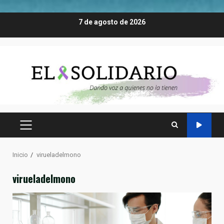
Saltar
7 de agosto de 2026
al
contenido
MENÚ
PRINCIPAL
Inicio
virueladelmono
virueladelmono