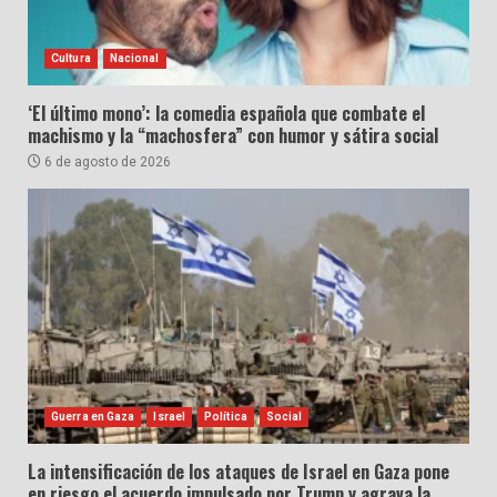
Cultura
Nacional
‘El último mono’: la comedia española que combate el
machismo y la “machosfera” con humor y sátira social
6 de agosto de 2026
Guerra en Gaza
Israel
Política
Social
La intensificación de los ataques de Israel en Gaza pone
en riesgo el acuerdo impulsado por Trump y agrava la