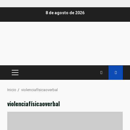
Saltar
8 de agosto de 2026
al
contenido
MENÚ
PRINCIPAL
Inicio
violenciafísicaoverbal
violenciafísicaoverbal