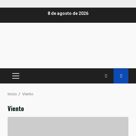
Saltar
8 de agosto de 2026
al
contenido
MENÚ
PRINCIPAL
Inicio
Viento
Viento