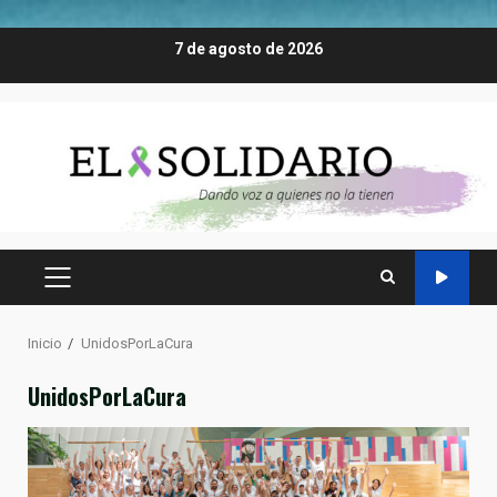
Saltar
7 de agosto de 2026
al
contenido
MENÚ
PRINCIPAL
Inicio
UnidosPorLaCura
UnidosPorLaCura