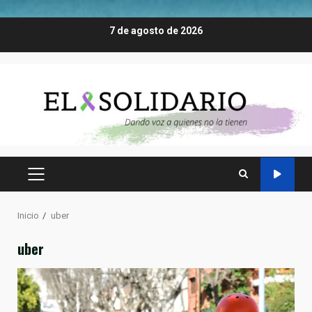
Saltar
7 de agosto de 2026
al
contenido
MENÚ
PRINCIPAL
Inicio
uber
uber