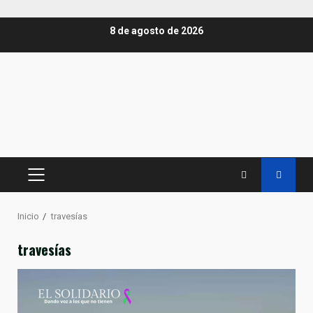
Saltar
8 de agosto de 2026
al
contenido
MENÚ
PRINCIPAL
Inicio
travesías
travesías