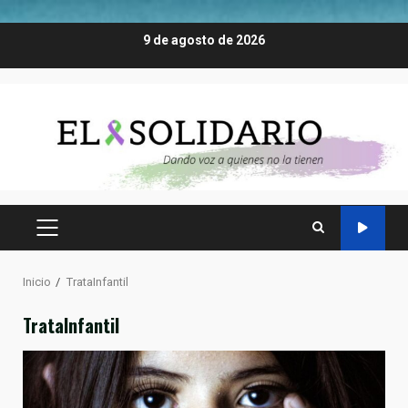
Saltar
9 de agosto de 2026
al
contenido
MENÚ
PRINCIPAL
Inicio
TrataInfantil
TrataInfantil