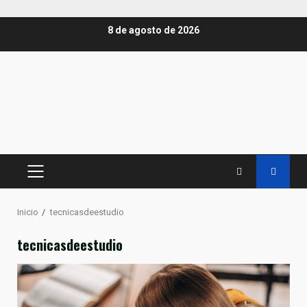
Saltar
8 de agosto de 2026
al
contenido
MENÚ
PRINCIPAL
Inicio
tecnicasdeestudio
tecnicasdeestudio