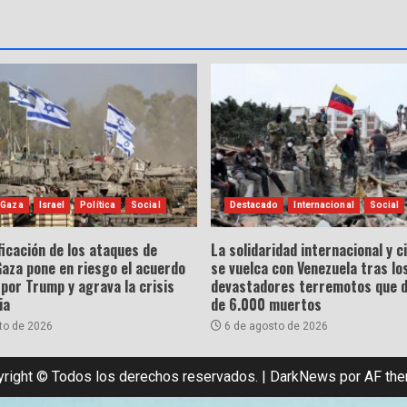
 Gaza
Israel
Política
Social
Destacado
Internacional
Social
ficación de los ataques de
La solidaridad internacional y 
Gaza pone en riesgo el acuerdo
se vuelca con Venezuela tras lo
por Trump y agrava la crisis
devastadores terremotos que 
ia
de 6.000 muertos
to de 2026
6 de agosto de 2026
right © Todos los derechos reservados.
|
DarkNews
por AF th