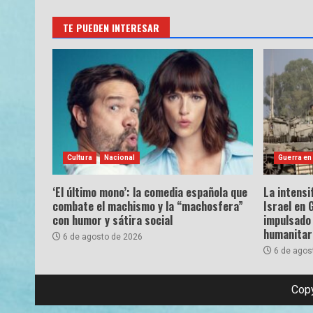
TE PUEDEN INTERESAR
Cultura
Nacional
Guerra en
‘El último mono’: la comedia española que
La intensi
combate el machismo y la “machosfera”
Israel en 
con humor y sátira social
impulsado 
humanitar
6 de agosto de 2026
6 de agos
Copy