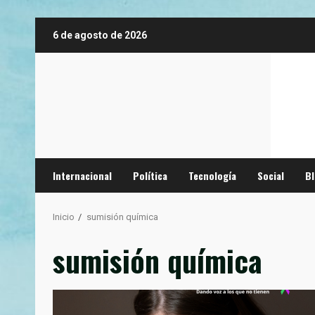
Saltar
6 de agosto de 2026
al
contenido
Internacional
Política
Tecnología
Social
B
Inicio
sumisión química
sumisión química