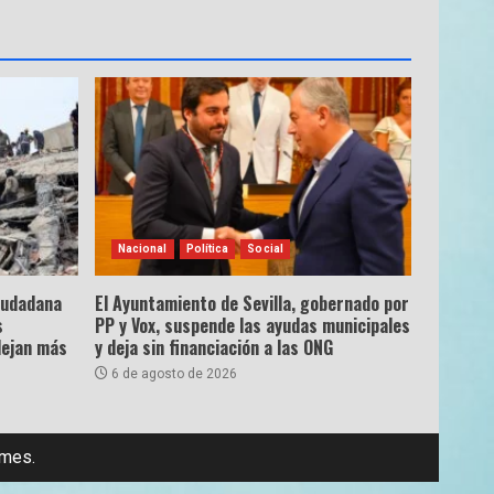
Nacional
Política
Social
ciudadana
El Ayuntamiento de Sevilla, gobernado por
s
PP y Vox, suspende las ayudas municipales
dejan más
y deja sin financiación a las ONG
6 de agosto de 2026
emes.