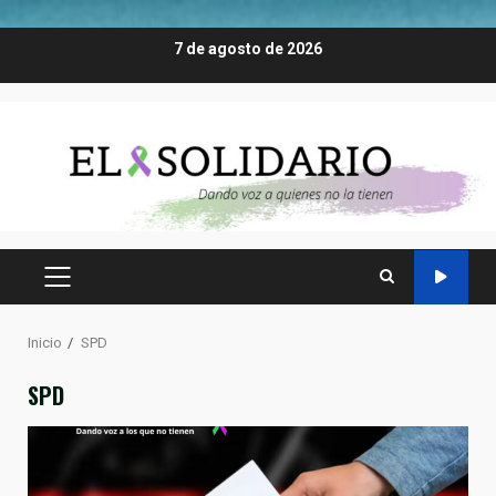
Saltar
7 de agosto de 2026
al
contenido
MENÚ
PRINCIPAL
Inicio
SPD
SPD