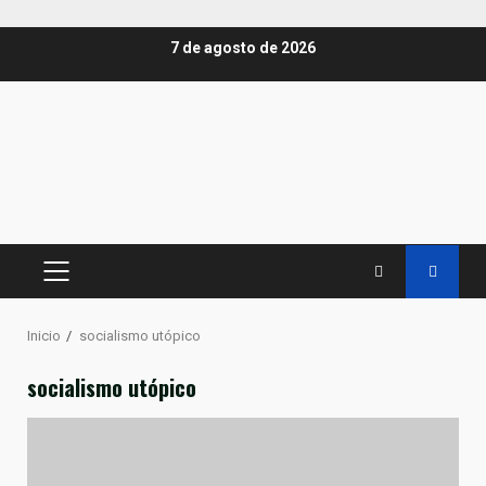
Saltar
7 de agosto de 2026
al
contenido
MENÚ
PRINCIPAL
Inicio
socialismo utópico
socialismo utópico