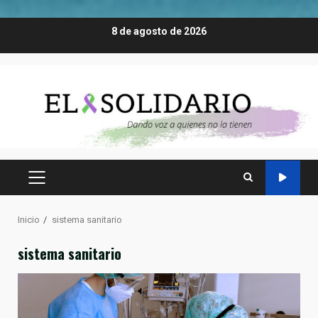
Saltar
8 de agosto de 2026
al
contenido
MENÚ
PRINCIPAL
Inicio
sistema sanitario
sistema sanitario