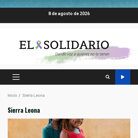
Saltar
8 de agosto de 2026
al
contenido
MENÚ
PRINCIPAL
Inicio
Sierra Leona
Sierra Leona