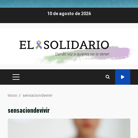
Saltar
10 de agosto de 2026
al
contenido
MENÚ
PRINCIPAL
Inicio
sensaciondevivir
sensaciondevivir