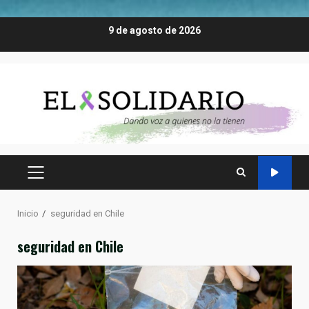
Saltar
9 de agosto de 2026
al
contenido
MENÚ
PRINCIPAL
Inicio
seguridad en Chile
seguridad en Chile