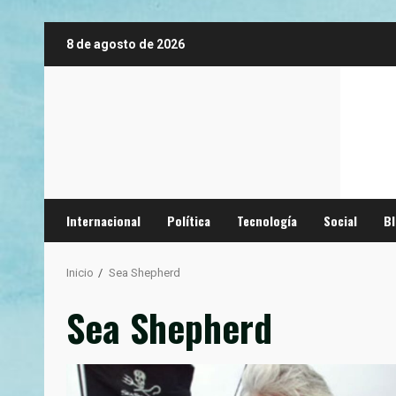
Saltar
8 de agosto de 2026
al
contenido
Internacional
Política
Tecnología
Social
B
Inicio
Sea Shepherd
Sea Shepherd