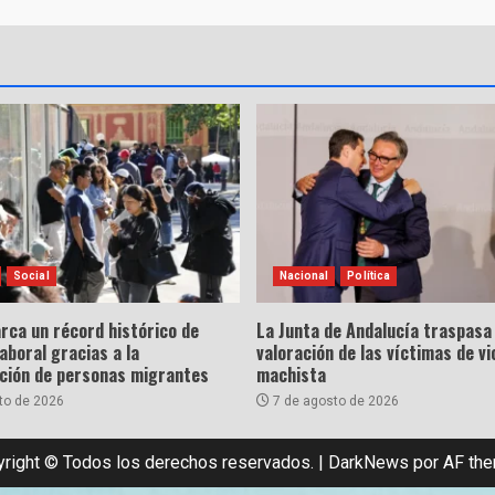
Social
Nacional
Política
rca un récord histórico de
La Junta de Andalucía traspasa 
laboral gracias a la
valoración de las víctimas de vi
ación de personas migrantes
machista
to de 2026
7 de agosto de 2026
right © Todos los derechos reservados.
|
DarkNews
por AF th