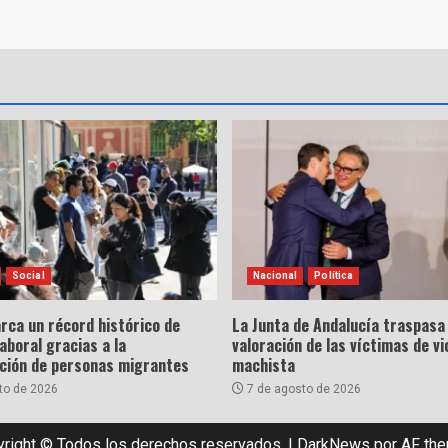
Social
Nacional
Política
rca un récord histórico de
La Junta de Andalucía traspasa 
laboral gracias a la
valoración de las víctimas de vi
ación de personas migrantes
machista
to de 2026
7 de agosto de 2026
right © Todos los derechos reservados.
|
DarkNews
por AF th