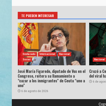
TE PUEDEN INTERESAR
Destacado
Internacional
Nacional
Social
Nacional
José María Figaredo, diputado de Vox en el
Cruzó a Ce
Congreso, reitera su llamamiento a
del viral 
“cazar a los inmigrantes” de Ceuta “uno a
6 de agos
uno”
6 de agosto de 2026
Copy