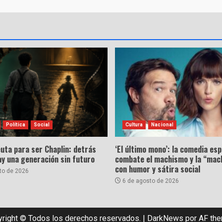
Política
Social
Cultura
Nacional
uta para ser Chaplin: detrás
‘El último mono’: la comedia es
hay una generación sin futuro
combate el machismo y la “mac
con humor y sátira social
to de 2026
6 de agosto de 2026
right © Todos los derechos reservados.
|
DarkNews
por AF th