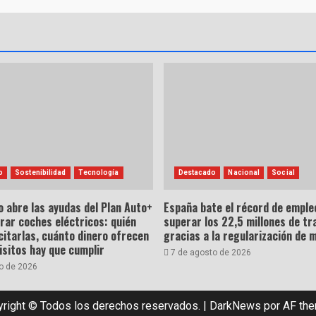
o
Sostenibilidad
Tecnología
Destacado
Nacional
Social
o abre las ayudas del Plan Auto+
España bate el récord de empleo
rar coches eléctricos: quién
superar los 22,5 millones de tr
citarlas, cuánto dinero ofrecen
gracias a la regularización de 
isitos hay que cumplir
7 de agosto de 2026
o de 2026
right © Todos los derechos reservados.
|
DarkNews
por AF th