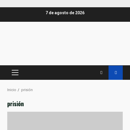
Saltar
7 de agosto de 2026
al
contenido
MENÚ
PRINCIPAL
Inicio
prisión
prisión