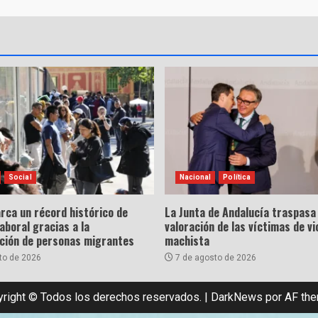
Social
Nacional
Política
rca un récord histórico de
La Junta de Andalucía traspasa 
laboral gracias a la
valoración de las víctimas de vi
ación de personas migrantes
machista
to de 2026
7 de agosto de 2026
right © Todos los derechos reservados.
|
DarkNews
por AF th