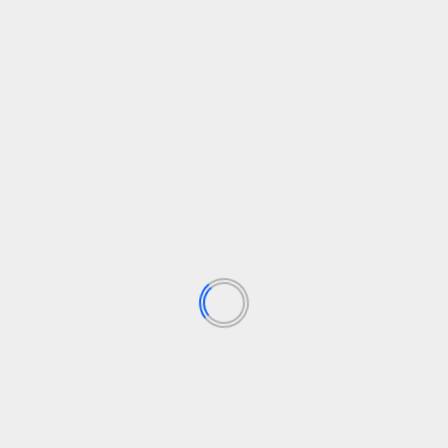
TE PUEDEN INTERESAR
Internacional
Política
La “libertad” de Milei: abrir la tierra argentina al capital
extranjero y reprimir a quienes la defienden
7 de agosto de 2026