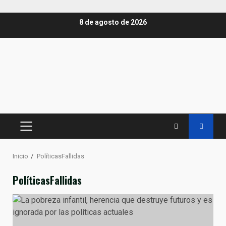
Saltar
8 de agosto de 2026
al
contenido
MENÚ
PRINCIPAL
Inicio
PolíticasFallidas
PolíticasFallidas