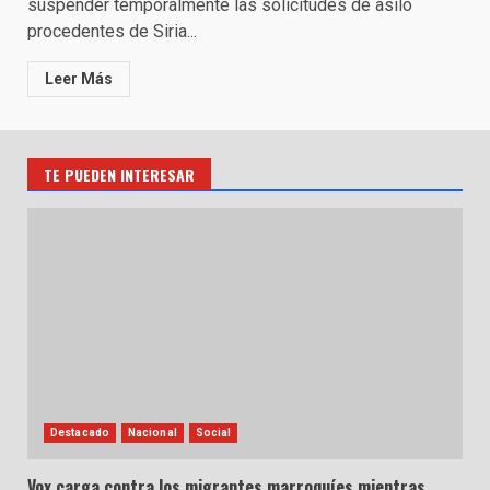
suspender temporalmente las solicitudes de asilo
procedentes de Siria...
Leer Más
TE PUEDEN INTERESAR
Destacado
Nacional
Social
Vox carga contra los migrantes marroquíes mientras