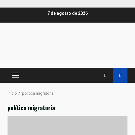
Saltar
7 de agosto de 2026
al
contenido
MENÚ
PRINCIPAL
Inicio
política migratoria
política migratoria