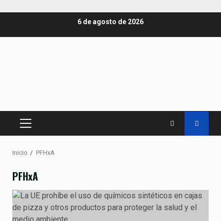
Saltar
6 de agosto de 2026
al
contenido
MENÚ
PRINCIPAL
Inicio
PFHxA
PFHxA