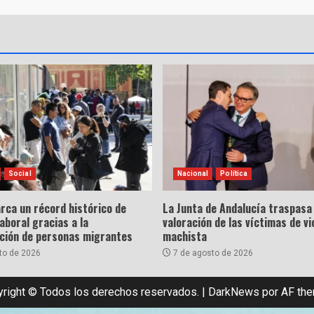
Social
Nacional
Política
rca un récord histórico de
La Junta de Andalucía traspasa 
laboral gracias a la
valoración de las víctimas de vi
ación de personas migrantes
machista
to de 2026
7 de agosto de 2026
right © Todos los derechos reservados.
|
DarkNews
por AF th