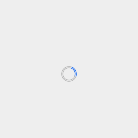
Nacional
Sostenibilidad
El pequeño desmán ibérico al borde de la
extinción
elsolidario.com
11 de octubre de 2024
El desmán ibérico, conocido como el "ornitorrinco
s
español", se encuentra al borde de la extinción debido
a...
Leer Más